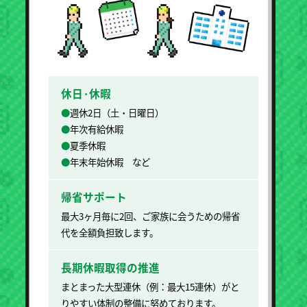
休日·休暇
●
週休2日（土・日曜日）
●
年次有給休暇
●
夏季休暇
●
年末年始休暇 など
帰省サポート
最大3ヶ月毎に2回、ご家族に会うための帰省
代を全額負担致します。
長期休暇取得の推進
まとまった大型連休（例：最大15連休）がと
りやすい体制の整備に努めております。