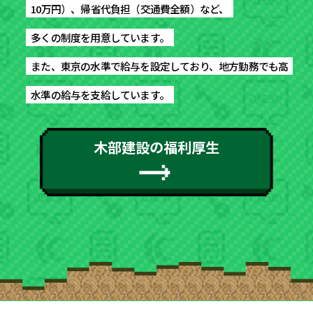
10万円）、帰省代負担（交通費全額）など、
10万円）、帰省代負担（交通費全額）など、
多くの制度を用意しています。
多くの制度を用意しています。
また、東京の水準で給与を設定しており、地方勤務でも高
また、東京の水準で給与を設定しており、地方勤務でも高
水準の給与を支給しています。
水準の給与を支給しています。
木部建設の福利厚生