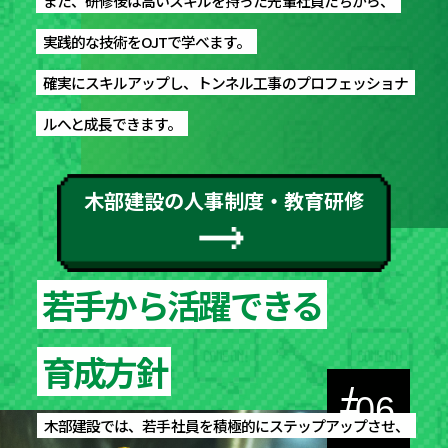
また、研修後は高いスキルを持った先輩社員たちから、
また、研修後は高いスキルを持った先輩社員たちから、
実践的な技術をOJTで学べます。
実践的な技術をOJTで学べます。
確実にスキルアップし、トンネル工事のプロフェッショナ
確実にスキルアップし、トンネル工事のプロフェッショナ
ルへと成長できます。
ルへと成長できます。
木部建設の人事制度・教育研修
若手から活躍できる
若手から活躍できる
育成方針
育成方針
#
06
木部建設では、若手社員を積極的にステップアップさせ、
木部建設では、若手社員を積極的にステップアップさせ、