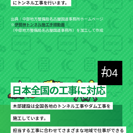
にトンネル工事を行います。
にトンネル工事を行います。
出典：中部地方整備局名古屋国道事務所ホームページ
※
伊勢神トンネル施工手順動画
（中部地方整備局名古屋国道事務所）を加工して作成
#
04
日本全国の工事に対応
日本全国の工事に対応
木部建設は全国各地のトンネル工事やダム工事を
木部建設は全国各地のトンネル工事やダム工事を
施工しています。
施工しています。
担当する工事に合わせてさまざまな地域で仕事ができる
担当する工事に合わせてさまざまな地域で仕事ができる