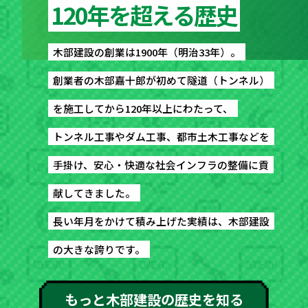
120年を超える歴史
120年を超える歴史
木部建設の創業は1900年（明治33年）。
木部建設の創業は1900年（明治33年）。
創業者の木部嘉十郎が初めて隧道（トンネル）
創業者の木部嘉十郎が初めて隧道（トンネル）
を施工してから120年以上にわたって、
を施工してから120年以上にわたって、
トンネル工事やダム工事、都市土木工事などを
トンネル工事やダム工事、都市土木工事などを
手掛け、安心・快適な社会インフラの整備に貢
手掛け、安心・快適な社会インフラの整備に貢
献してきました。
献してきました。
長い年月をかけて積み上げた実績は、木部建設
長い年月をかけて積み上げた実績は、木部建設
の大きな誇りです。
の大きな誇りです。
もっと木部建設の歴史を知る