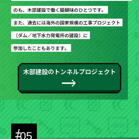
のも、木部建設で働く醍醐味のひとつです。
のも、木部建設で働く醍醐味のひとつです。
また、過去には海外の国家規模の工事プロジェクト
また、過去には海外の国家規模の工事プロジェクト
（ダム／地下水力発電所の建設）に
（ダム／地下水力発電所の建設）に
参加したこともあります。
参加したこともあります。
木部建設のトンネルプロジェクト
#
05